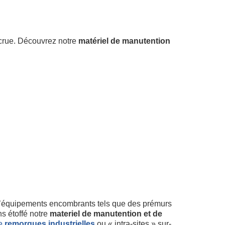
accrue. Découvrez notre
matériel de manutention
t d’équipements encombrants tels que des prémurs
s étoffé notre
materiel de manutention et de
de
remorques industrielles
ou « intra-sites » sur-