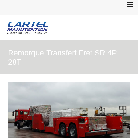
Remorque Transfert Fret SR 4P
28T